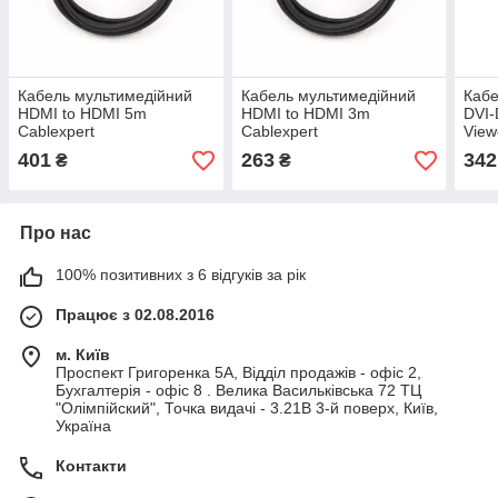
Кабель мультимедійний
Кабель мультимедійний
Кабе
HDMI to HDMI 5m
HDMI to HDMI 3m
DVI-
Cablexpert
Cablexpert
View
401
263
342
₴
₴
Про нас
100% позитивних з 6 відгуків за рік
Працює з 02.08.2016
м. Київ
Проспект Григоренка 5А, Відділ продажів - офіс 2,
Бухгалтерія - офіс 8 . Велика Васильківська 72 ТЦ
"Олімпійский", Точка видачі - 3.21В 3-й поверх, Київ,
Україна
Контакти