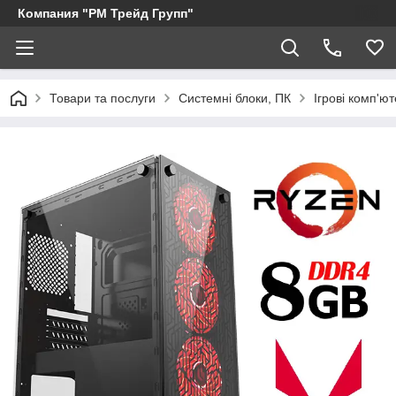
Компания "РМ Трейд Групп"
Товари та послуги
Системні блоки, ПК
Ігрові комп'ют