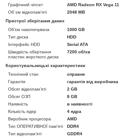
Графічний чіпсет
AMD Radeon RX Vega 11
Об`єм відеопам'яті
2048 MB
Пристрої зберігання даних
Об'єм накопичувача
1000 GB
Тип диска
HDD
Інтерфейс HDD
Serial ATA
Швидкість обертання
7200 об/хв
пластин жорсткого диска
Користувальницькі характеристики
Технічний стан
справне
Гарантія
гарантія від виробника
Обсяг відеопам'яті
2 GB
Обсяг ОЗП
8 GB
Наявність
в наявності
Кількість ядер
4 ядра
Виробник процесора
AMD
Тип ОПЕРАТИВНОЇ пам'яті
DDR4
Тип відеопам'яті
GDDR4