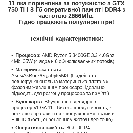
11 яка порівнянна за потужністю з GTX
750 Ti і 8 Гб оперативної пам'яті DDR4 з
частотою 2666Mhz!
Гідно працюють популярні ігри!
Технічні характеристики:
Процесор:
AMD Ryzen 5 3400GE 3.3-4.0Ghz,
4Mb, 35W (4 ядра и 8 обчислювальних потоків)
Материнська плата:
Asus/AsRock/Gigabyte/MSI (Надійна та
повнофункціональна материнська плата з 6-
фазовим живленням процесора, ідеально
підходить для розгону процесора та пам'яті)
Відеокарта:
Вбудоване відеоядро в
процесор VEGA 11 (Висока продуктивність, з
легкістю справляється з популярними іграми в
FullHD якості, обробленням Фото/Відео тощо)
Оперативна пам'ять:
8Gb DDR4