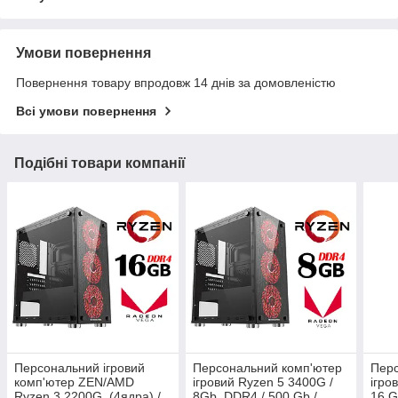
Умови повернення
Повернення товару впродовж 14 днів за домовленістю
Всі умови повернення
Подібні товари компанії
Персональний ігровий
Персональний комп'ютер
Перс
комп'ютер ZEN/AMD
ігровий Ryzen 5 3400G /
ігро
Ryzen 3 2200G (4ядра) /
8Gb_DDR4 / 500 Gb /
16 G