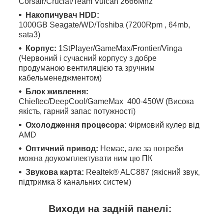
Corsair/Crucial/Team Vulcan 2666Mhz
Накопичувач HDD:
1000GB Seagate/WD/Toshiba (7200Rpm , 64mb,
sata3)
Корпус:
1StPlayer/GameMax/Frontier/Vinga
(Червоний і сучасний корпусу з добре
продуманою вентиляцією та зручним
кабельменеджментом)
Блок живлення:
Chieftec/DeepCool/GameMax 400-450W (Висока
якість, гарний запас потужності)
Охолодження процесора:
Фірмовий кулер від
AMD
Оптичний привод:
Немає, але за потреби
можна доукомплектувати ним цю ПК
Звукова карта:
Realtek® ALC887 (якісний звук,
підтримка 8 канальних систем)
Виходи на задній панелі: