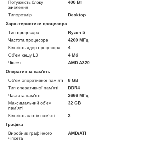
Потужність блоку
400 Вт
живлення
Типорозмір
Desktop
Характеристики процесора
Тип процесора
Ryzen 5
Частота процесора
4200 МГц
Кількість ядер процесора
4
Об'єм кешу L3
4 Мб
Чіпсет
AMD A320
Оперативна пам'ять
Об'єм оперативної пам'яті
8 GB
Тип оперативної пам'яті
DDR4
Частота пам'яті
2666 МГц
Максимальний об'єм
32 GB
пам'яті
Кількість слотів пам'яті
2
Графіка
Виробник графічного
AMD/ATI
чіпсета