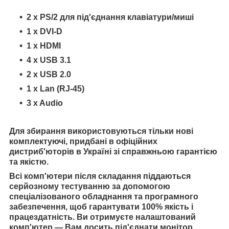
2 x PS/2 для під'єднання клавіатури/миші
1 x DVI-D
1 x HDMI
4 x USB 3.1
2 x USB 2.0
1 x Lan (RJ-45)
3 x Audio
Для збирання використовуються тільки нові
комплектуючі, придбані в офіційних
дистриб'юторів в Україні зі справжньою гарантією
та якістю.
Всі комп'ютери після складання піддаються
серйозному тестуванню за допомогою
спеціалізованого обладнання та програмного
забезпечення, щоб гарантувати 100% якість і
працездатність. Ви отримуєте налаштований
комп'ютер — Вам досить під'єднати монітор,