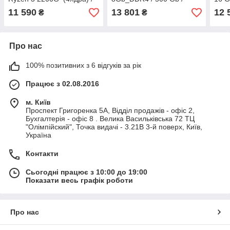
16Gb_DDR4 / 1000Gb /
Radeon_Vega11_DDR4
Rad
11 590
13 801
12 
₴
₴
Radeon_Vega8_DDR4
Про нас
100% позитивних з 6 відгуків за рік
Працює з 02.08.2016
м. Київ
Проспект Григоренка 5А, Відділ продажів - офіс 2,
Бухгалтерія - офіс 8 . Велика Васильківська 72 ТЦ
"Олімпійский", Точка видачі - 3.21В 3-й поверх, Київ,
Україна
Контакти
Сьогодні працює з 10:00 до 19:00
Показати весь графік роботи
Про нас