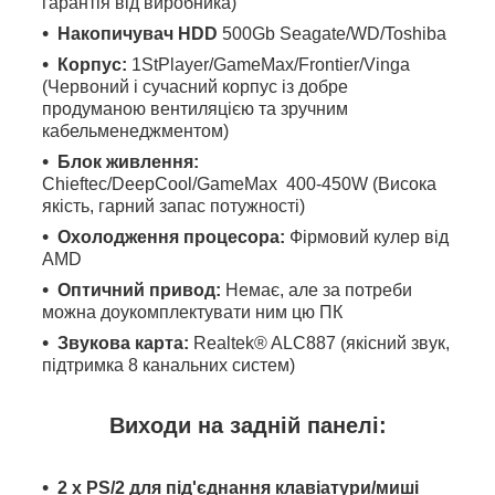
гарантія від виробника)
Накопичувач HDD
500Gb Seagate/WD/Toshiba
Корпус:
1StPlayer/GameMax/Frontier/Vinga
(Червоний і сучасний корпус із добре
продуманою вентиляцією та зручним
кабельменеджментом)
Блок живлення:
Chieftec/DeepCool/GameMax 400-450W (Висока
якість, гарний запас потужності)
Охолодження процесора:
Фірмовий кулер від
AMD
Оптичний привод:
Немає, але за потреби
можна доукомплектувати ним цю ПК
Звукова карта:
Realtek® ALC887 (якісний звук,
підтримка 8 канальних систем)
Виходи на задній панелі:
2 x PS/2 для під'єднання клавіатури/миші