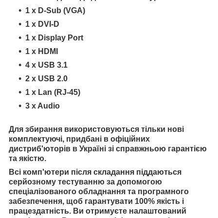
1 x D-Sub (VGA)
1 x DVI-D
1 x Display Port
1 x HDMI
4 x USB 3.1
2 x USB 2.0
1 x Lan (RJ-45)
3 x Audio
Для збирання використовуються тільки нові
комплектуючі, придбані в офіційних
дистриб'юторів в Україні зі справжньою гарантією
та якістю.
Всі комп'ютери після складання піддаються
серйозному тестуванню за допомогою
спеціалізованого обладнання та програмного
забезпечення, щоб гарантувати 100% якість і
працездатність. Ви отримуєте налаштований