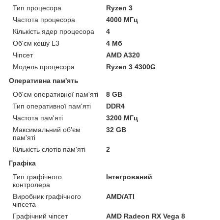
Тип процесора
Ryzen 3
Частота процесора
4000 МГц
Кількість ядер процесора
4
Об'єм кешу L3
4 Мб
Чіпсет
AMD A320
Модель процесора
Ryzen 3 4300G
Оперативна пам'ять
Об'єм оперативної пам'яті
8 GB
Тип оперативної пам'яті
DDR4
Частота пам'яті
3200 МГц
Максимальний об'єм
32 GB
пам'яті
Кількість слотів пам'яті
2
Графіка
Тип графічного
Інтегрований
контролера
Виробник графічного
AMD/ATI
чіпсета
Графічний чіпсет
AMD Radeon RX Vega 8