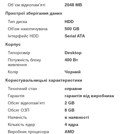
Об`єм відеопам'яті
2048 MB
Пристрої зберігання даних
Тип диска
HDD
Об'єм накопичувача
500 GB
Інтерфейс HDD
Serial ATA
Корпус
Типорозмір
Desktop
Потужність блоку
400 Вт
живлення
Колір
Чорний
Користувальницькі характеристики
Технічний стан
справне
Гарантія
гарантія від виробника
Обсяг відеопам'яті
2 GB
Обсяг ОЗП
8 GB
Наявність
в наявності
Кількість ядер
4 ядра
Виробник процесора
AMD