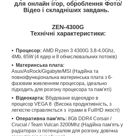
для онлайн ігор, оброблення Фото/
Відео і складніших завдань.
ZEN-4300G
Технічні характеристики:
Процесор:
AMD Ryzen 3 4300G 3.8-4.0Ghz,
4Mb, 65W (4 ядер и 8 обчислювальних потоків)
Материнська плата:
Asus/AsRock/Gigabyte/MSI (Надійна та
повнофункціональна материнська плата з 6-
фазовим живленням процесора, ідеально
підходить для розгону процесора та пам'яті)
Відеокарта:
Вбудоване відеоядро в
процесор VEGA 8 (Висока продуктивність, з
легкістю справляється з іграми в FullHD якості)
Оперативна пам'ять:
8Gb DDR4 Corsair /
Crucial / T
eam Vulcan 3200Mhz (Надійна пам'ять у
радіаторах із потенціалом для розгону, довічна