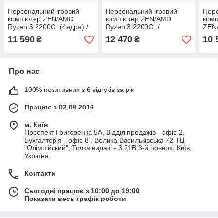
Персональний ігровий
Персональний ігровий
Перс
комп'ютер ZEN/AMD
комп'ютер ZEN/AMD
комп
Ryzen 3 2200G (4ядра) /
Ryzen 3 2200G /
ZEN/
16Gb_DDR4 / 1000Gb /
16Gb_DDR4 / SSD 120Gb /
8Gb_
11 590
12 470
10 
₴
₴
Radeon_Vega8_DDR4
HDD 1Tb / Vega8
Rad
Про нас
100% позитивних з 6 відгуків за рік
Працює з 02.08.2016
м. Київ
Проспект Григоренка 5А, Відділ продажів - офіс 2,
Бухгалтерія - офіс 8 . Велика Васильківська 72 ТЦ
"Олімпійский", Точка видачі - 3.21В 3-й поверх, Київ,
Україна
Контакти
Сьогодні працює з 10:00 до 19:00
Показати весь графік роботи