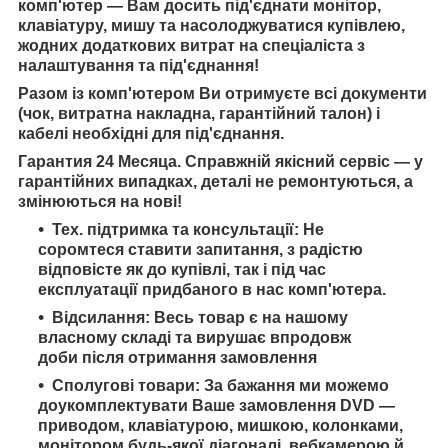
комп'ютер — Вам досить під'єднати монітор,
клавіатуру, мишу та насолоджуватися купівлею,
жодних додаткових витрат на спеціаліста з
налаштування та під'єднання!
Разом із комп'ютером Ви отримуєте всі документи
(чок, витратна накладна, гарантійний талон) і
кабелі необхідні для під'єднання.
Гарантия 24 Месяца. Справжній якісний сервіс — у
гарантійних випадках, деталі не ремонтуються, а
змінюються на нові!
Тех. підтримка та консультації: Не
соромтеся ставити запитання, з радістю
відповісте як до купівлі, так і під час
експлуатації придбаного в нас комп'ютера.
Відсилання: Весь товар є на нашому
власному складі та вирушає впродовж
доби після отримання замовлення
Сполугові товари: За бажання ми можемо
доукомплектувати Ваше замовлення DVD —
приводом, клавіатурою, мишкою, колонками,
монітором будь-якої діагоналі, вебкамерою й