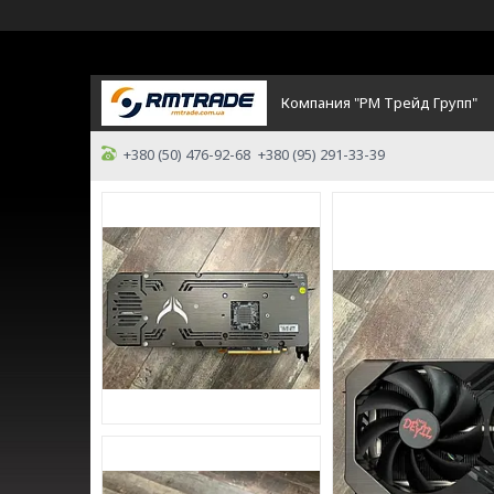
Компания "РМ Трейд Групп"
+380 (50) 476-92-68
+380 (95) 291-33-39