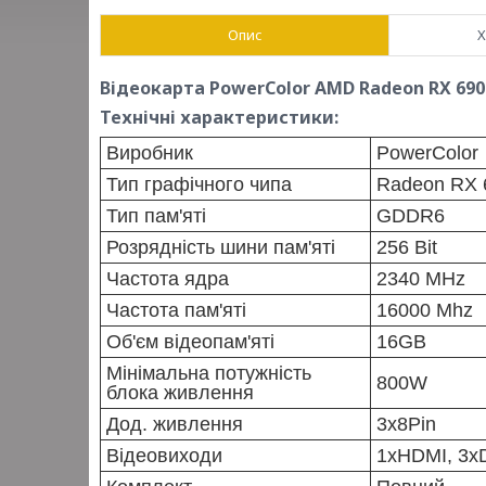
Опис
Х
Відеокарта
PowerColor AMD Radeon RX 6900
Технічні характеристики:
Виробник
PowerColor
Тип графічного чипа
Radeon RX 
Тип пам'яті
GDDR6
Розрядність шини пам'яті
256 Bit
Частота ядра
2340 MHz
Частота пам'яті
16000 Mhz
Об'єм відеопам'яті
16GB
Мінімальна потужність
800W
блока живлення
Дод. живлення
3x8Pin
Відеовиходи
1xHDMI, 3x