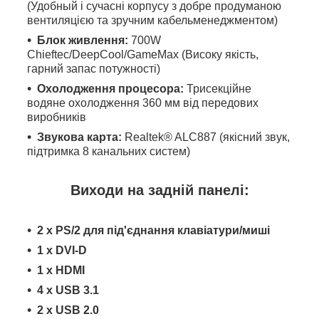
(Удобный і сучасні корпусу з добре продуманою
вентиляцією та зручним кабельменеджментом)
Блок живлення:
700W
Chieftec/DeepCool/GameMax (Високу якість,
гарний запас потужності)
Охолодження процесора:
Трисекційне
водяне охолодження 360 мм від передових
виробників
Звукова карта:
Realtek® ALC887 (якісний звук,
підтримка 8 канальних систем)
Виходи на задній панелі:
2 x PS/2 для під'єднання клавіатури/миші
1 x DVI-D
1 x HDMI
4 x USB 3.1
2 x USB 2.0