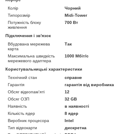
Колір
Чорний
Типорозмір
Midi-Tower
Потужність блоку
700 Вт
живлення
Підключення і зв'язок
Вбудована мережева
Так
карта
Максимальна швидкість
1000 Мбіт/с
мережевого адаптера
Користувальницькі характеристики
Технічний стан
справне
Гарантія
гарантія від виробника
Обсяг відеопам'яті
12
Обсяг ОЗП
32 GB
Наявність
в наявності
Кількість ядер
8 ядер
Виробник процесора
Intel
Тип відеокарти
дискретна