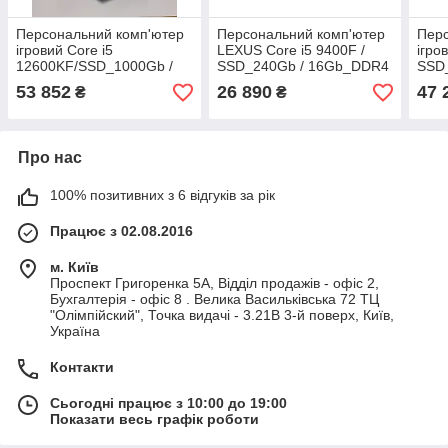
Персональний комп'ютер
Персональний комп'ютер
Перс
ігровий Core i5
LEXUS Core i5 9400F /
ігро
12600KF/SSD_1000Gb /
SSD_240Gb / 16Gb_DDR4
SSD
32 Gb_DDR5 / 1000Gb /
/ 1000Gb /
16G
53 852
26 890
47 
₴
₴
RTX3060_12Gb_DDR6
RTX2060_6Gb_DDR5
RTX
Про нас
100% позитивних з 6 відгуків за рік
Працює з 02.08.2016
м. Київ
Проспект Григоренка 5А, Відділ продажів - офіс 2,
Бухгалтерія - офіс 8 . Велика Васильківська 72 ТЦ
"Олімпійский", Точка видачі - 3.21В 3-й поверх, Київ,
Україна
Контакти
Сьогодні працює з 10:00 до 19:00
Показати весь графік роботи