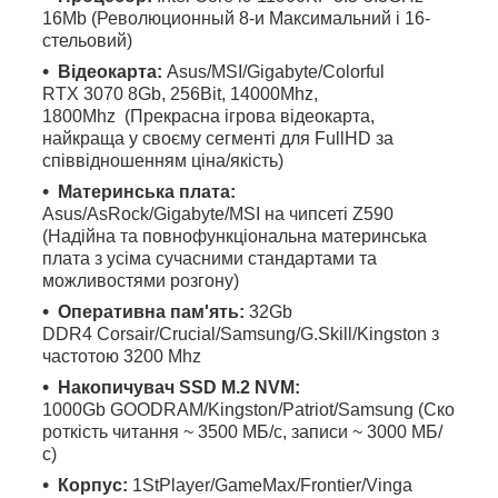
16Mb (Революционный 8-и Максимальний і 16-
стельовий)
Відеокарта:
Asus/MSI/Gigabyte/Colorful
RTX 3070 8Gb, 256Bit, 14000Mhz,
1800Mhz (Прекрасна ігрова відеокарта,
найкраща у своєму сегменті для FullHD за
співвідношенням ціна/якість)
Материнська плата:
Asus/AsRock/Gigabyte/MSI на чипсеті Z590
(Надійна та повнофункціональна материнська
плата з усіма сучасними стандартами та
можливостями розгону)
Оперативна пам'ять:
32Gb
DDR4 Corsair/Crucial/Samsung/G.Skill/Kingston з
частотою 3200 Mhz
Накопичувач SSD M.2 NVM:
1000Gb GOODRAM/Kingston/Patriot/Samsung (Ско
роткість читання ~ 3500 МБ/с, записи ~ 3000 МБ/
с)
Корпус:
1StPlayer/GameMax/Frontier/Vinga