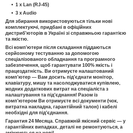
1 x Lan (RJ-45)
3 x Audio
Для збирання використовуються тільки нові
комплектуючі, придбані в офіційних
дистриб'юторів в Україні зі справжньою гарантією
та якістю.
Всі комп'ютери після складання піддаються
серйозному тестуванню за допомогою
спеціалізованого обладнання та програмного
забезпечення, щоб гарантувати 100% якість і
працездатність. Ви отримуєте налаштований
комп'ютер — Вам досить під'єднати монітор,
клавіатуру, мишу та насолоджуватися купівлею,
жодних додаткових витрат на спеціаліста з
налаштування та під'єднання! Разом із
комп'ютером Ви отримуєте всі документи (чок,
витратна накладна, гарантійний талон) і кабелі
необхідні для під'єднання.
Гарантия 24 Месяца. Справжній якісний сервіс — у
гарантійних випадках, деталі не ремонтуються, а
змінюються на нові!