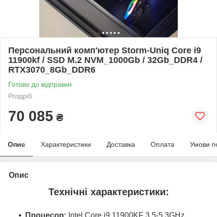
Персональний комп'ютер Storm-Uniq Core i9
11900kf / SSD M.2 NVM_1000Gb / 32Gb_DDR4 /
RTX3070_8Gb_DDR6
Готово до відправки
Роздріб
70 085
₴
Опис
Характеристики
Доставка
Оплата
Умови п
Опис
Технічні характеристики:
Процесор:
Intel Core i9 11900KF 3.5-5.3GHz