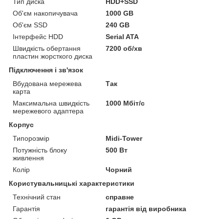
Тип диска
HDD+SSD
Об'єм накопичувача
1000 GB
Об'єм SSD
240 GB
Інтерфейс HDD
Serial ATA
Швидкість обертання
7200 об/хв
пластин жорсткого диска
Підключення і зв'язок
Вбудована мережева
Так
карта
Максимальна швидкість
1000 Мбіт/с
мережевого адаптера
Корпус
Типорозмір
Midi-Tower
Потужність блоку
500 Вт
живлення
Колір
Чорний
Користувальницькі характеристики
Технічний стан
справне
Гарантія
гарантія від виробника