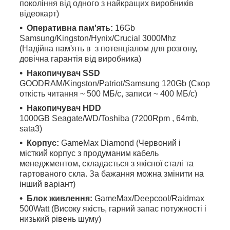
покоління від одного з найкращих виробників
відеокарт)
Оперативна пам'ять:
16Gb
Samsung/Kingston/Hynix/Crucial 3000Mhz
(Надійна пам'ять в з потенціалом для розгону,
довічна гарантія від виробника)
Накопичувач SSD
GOODRAM/Kingston/Patriot/Samsung
120Gb (Скор
откість читання ~ 500 МБ/с, записи ~ 400 МБ/с)
Накопичувач HDD
1000GB Seagate/WD
/Toshiba (7200Rpm , 64mb,
sata3)
Корпус:
GameMax Diamond (Червоний і
місткий корпус з продуманим кабель
менеджментом, складається з якісної сталі та
гартованого скла. За бажання можна змінити на
інший варіант)
Блок живлення:
GameMax/Deepcool/Raidmax
500Watt (Високу якість, гарний запас потужності і
низький рівень шуму)