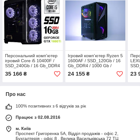
Персональний комп'ютер
Ігровий комп'ютер Ryzen 5
Перс
ігровий Core i5 10400F /
1600AF / SSD_120Gb / 16
LEXU
SSD_240Gb / 16 Gb_DDR4
Gb_DDR4 / 1000 Gb /
SSD
/ 1000 Gb / GTX 1660
GTX1660_6GB
/ 10
35 166
24 155
23 
₴
₴
Ti_6Gb_DDR6
GTX
Про нас
100% позитивних з 6 відгуків за рік
Працює з 02.08.2016
м. Київ
Проспект Григоренка 5А, Відділ продажів - офіс 2,
Бухгалтерія - офіс 8 . Велика Васильківська 72 ТЦ