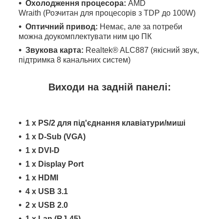
Охолодження процесора:
AMD
Wraith (Розчитан для процесорів з TDP до 100W)
Оптичний привод:
Немає, але за потреби
можна доукомплектувати ним цю ПК
Звукова карта:
Realtek® ALC887 (якісний звук,
підтримка 8 канальних систем)
Виходи на задній панелі:
1 x PS/2 для під'єднання клавіатури/миші
1 x D-Sub (VGA)
1 x DVI-D
1 x Display Port
1 x HDMI
4 x USB 3.1
2 x USB 2.0
1 x Lan (RJ-45)