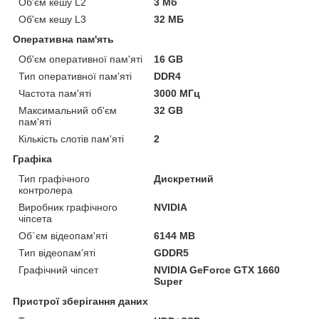
Об'єм кешу L2
3 Мб
Об'єм кешу L3
32 МБ
Оперативна пам'ять
Об'єм оперативної пам'яті
16 GB
Тип оперативної пам'яті
DDR4
Частота пам'яті
3000 МГц
Максимальний об'єм
32 GB
пам'яті
Кількість слотів пам'яті
2
Графіка
Тип графічного
Дискретний
контролера
Виробник графічного
NVIDIA
чіпсета
Об`єм відеопам'яті
6144 MB
Тип відеопам'яті
GDDR5
Графічний чіпсет
NVIDIA GeForce GTX 1660
Super
Пристрої зберігання даних